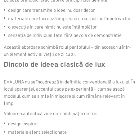
La baza brandului stau câteva principii clar definite:
design care transmite o idee, nu doar decor
materiale care lucrează împreună cu corpul, nu împotriva lui
o execuție în care nimic nu este întâmplător
senzația de individualitate, fără nevoia de demonstrație
Această abordare schimbă rolul pantofului – din accesoriu într-
un element activ al vieții de zi cu zi.
Dincolo de ideea clasică de lux
EVALUNA nu se încadrează în definiția convențională a luxului. În
locul aparenței, accentul cade pe experiență – cum se așază
modelul, cum se simte în mișcare și cum rămâne relevant în
timp.
Valoarea autentică vine din combinația dintre:
design inspirat
materiale atent selecționate