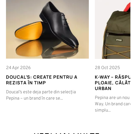
24 Apr 2026
28 Oct 2025
DOUCAL’S: CREATE PENTRU A
K-WAY – RĂSPU
REZISTA ÎN TIMP
PLOAIE, CĂLĂTOR
URBAN
Doucal’s este deja parte din selecția
Pepina are un nou n
Pepina – un brand în care se...
Way. Un brand care 
simplu...