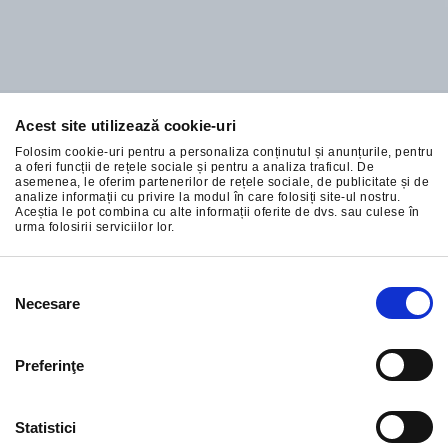
Acest site utilizează cookie-uri
Abonați-vă la cele mai bune oferte ale noastre
Folosim cookie-uri pentru a personaliza conținutul și anunțurile, pentru
a oferi funcții de rețele sociale și pentru a analiza traficul. De
asemenea, le oferim partenerilor de rețele sociale, de publicitate și de
analize informații cu privire la modul în care folosiți site-ul nostru.
Aceștia le pot combina cu alte informații oferite de dvs. sau culese în
urma folosirii serviciilor lor.
ÎNSCRIERE
Selecția
Necesare
consimțământului
Preferinţe
Statistici