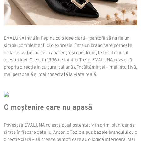
EVALUNA intră în Pepina cu o idee clară – pantofii să nu fie un
simplu complement, ci o expresie. Este un brand care pornește
de la senzație, nu de la aparență, și construiește totul în jurul
acestei idei. Creat în 1996 de familia Tozio, EVALUNA dezvoltă
propria direcție în cultura italiană a încălțămintei – mai intuitivă,
mai personală și mai conectată la viața reală.
O moștenire care nu apasă
Povestea EVALUNA nu este pusă ostentativ în prim-plan, dar se
simte în fiecare detaliu. Antonio Tozio a pus bazele brandului cu o
direcție clară – să creeze pantofi care au o logică interioară. Mai