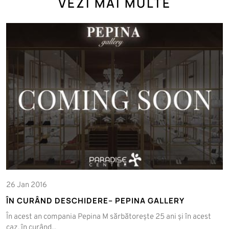
VEZI MAI MULTE
26 Jan 2016
ÎN CURÂND DESCHIDERE– PEPINA GALLERY
În acest an compania Pepina M sărbătorește 25 ani și în acest
caz, în curând...