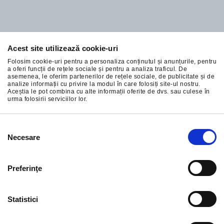
Acest site utilizează cookie-uri
Abonați-vă la cele mai bune oferte ale noastre
Folosim cookie-uri pentru a personaliza conținutul și anunțurile, pentru
a oferi funcții de rețele sociale și pentru a analiza traficul. De
asemenea, le oferim partenerilor de rețele sociale, de publicitate și de
analize informații cu privire la modul în care folosiți site-ul nostru.
Aceștia le pot combina cu alte informații oferite de dvs. sau culese în
urma folosirii serviciilor lor.
ÎNSCRIERE
Selecția
Necesare
consimțământului
Preferinţe
Statistici