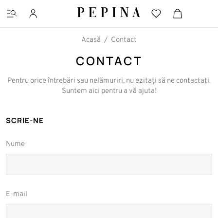
Acasă
Contact
CONTACT
Pentru orice întrebări sau nelămuriri, nu ezitați să ne contactați.
CĂUTĂRI FAVORITE
Suntem aici pentru a vă ajuta!
Pantofi cu platformă
Ghete
SCRIE-NE
Nume
E-mail