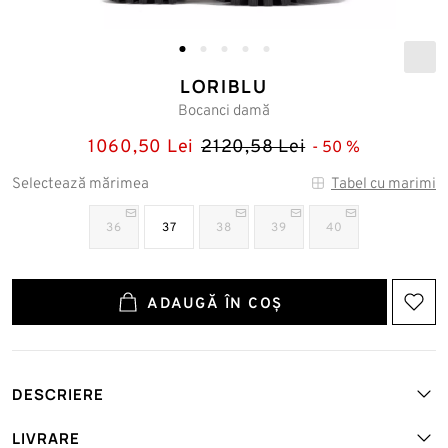
LORIBLU
Bocanci damă
1060,50 Lei
2120,58 Lei
50
Selectează mărimea
Tabel cu marimi
36
37
38
39
40
ADAUGĂ ÎN COȘ
DESCRIERE
Art. №: LORI-5A4TLV30NKOJ-F-SHO-NERO
LIVRARE