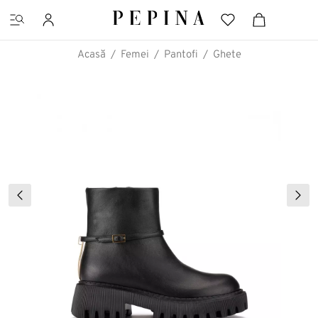
Acasă
Femei
Pantofi
Ghete
CĂUTĂRI FAVORITE
Pantofi cu platformă
Ghete