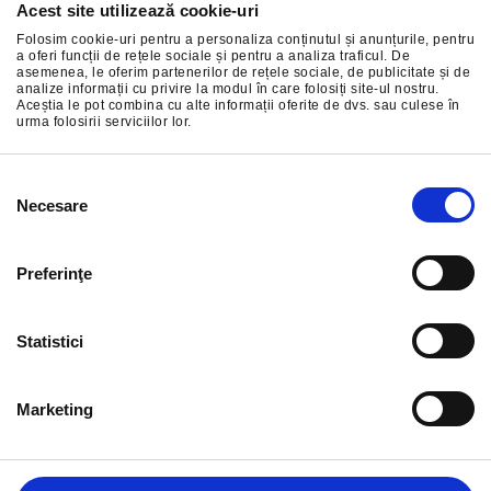
Acest site utilizează cookie-uri
Abonați-vă la cele mai bune oferte ale noastre
Folosim cookie-uri pentru a personaliza conținutul și anunțurile, pentru
a oferi funcții de rețele sociale și pentru a analiza traficul. De
asemenea, le oferim partenerilor de rețele sociale, de publicitate și de
analize informații cu privire la modul în care folosiți site-ul nostru.
Aceștia le pot combina cu alte informații oferite de dvs. sau culese în
urma folosirii serviciilor lor.
ÎNSCRIERE
Selecția
Necesare
consimțământului
Preferinţe
Statistici
Marketing
INFORMAȚIE