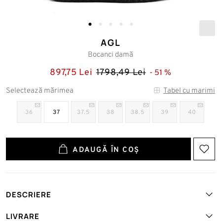
AGL
Bocanci damă
897,75 Lei
1798,49 Lei
51
Selectează mărimea
Tabel cu marimi
36
37
37.5
38
38.5
39
40
ADAUGĂ ÎN COȘ
DESCRIERE
Art. №: AGL-D776500NKOJ-F-SHO-NERO
LIVRARE