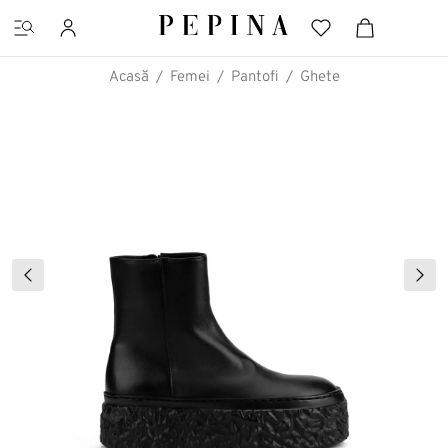
Acasă
Femei
Pantofi
Ghete
CĂUTĂRI FAVORITE
Pantofi cu platformă
Ghete