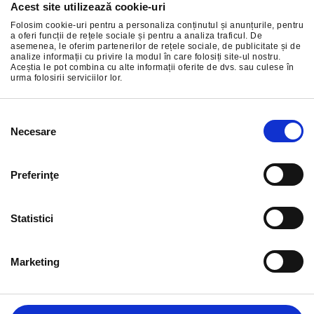
Acest site utilizează cookie-uri
Abonați-vă la cele mai bune oferte ale noastre
Folosim cookie-uri pentru a personaliza conținutul și anunțurile, pentru
a oferi funcții de rețele sociale și pentru a analiza traficul. De
asemenea, le oferim partenerilor de rețele sociale, de publicitate și de
analize informații cu privire la modul în care folosiți site-ul nostru.
Aceștia le pot combina cu alte informații oferite de dvs. sau culese în
urma folosirii serviciilor lor.
ÎNSCRIERE
Selecția
Necesare
consimțământului
Preferinţe
Statistici
Marketing
INFORMAȚIE