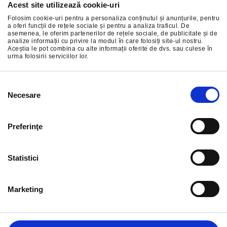
Acest site utilizează cookie-uri
Abonați-vă la cele mai bune oferte ale noastre
Folosim cookie-uri pentru a personaliza conținutul și anunțurile, pentru
a oferi funcții de rețele sociale și pentru a analiza traficul. De
asemenea, le oferim partenerilor de rețele sociale, de publicitate și de
analize informații cu privire la modul în care folosiți site-ul nostru.
Aceștia le pot combina cu alte informații oferite de dvs. sau culese în
urma folosirii serviciilor lor.
ÎNSCRIERE
Selecția
Necesare
consimțământului
Preferinţe
Statistici
Marketing
INFORMAȚIE