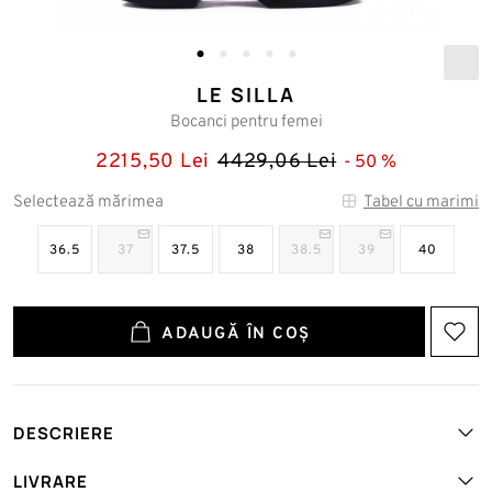
LE SILLA
Bocanci pentru femei
2215,50 Lei
4429,06 Lei
50
Selectează mărimea
Tabel cu marimi
36.5
37
37.5
38
38.5
39
40
ADAUGĂ ÎN COȘ
DESCRIERE
Art. №: LESI-6450A020NKOJ-F-SHO-NERO
LIVRARE