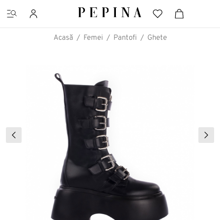
Acasă
Femei
Pantofi
Ghete
CĂUTĂRI FAVORITE
Pantofi cu platformă
Ghete