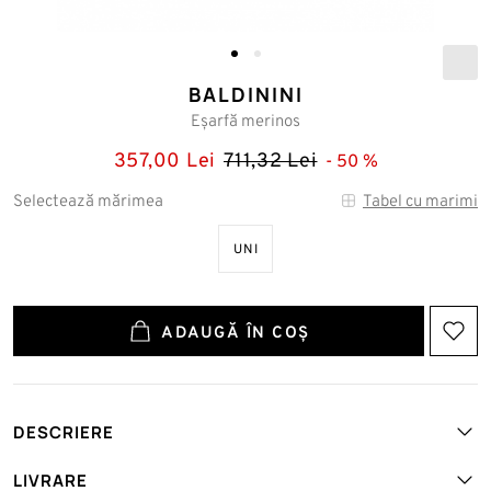
BALDININI
Eșarfă merinos
357,00 Lei
711,32 Lei
50
Selectează mărimea
Tabel cu marimi
UNI
ADAUGĂ ÎN COȘ
DESCRIERE
Art. №: BALD-S3A002NGTEX-M-APP-NERO
LIVRARE