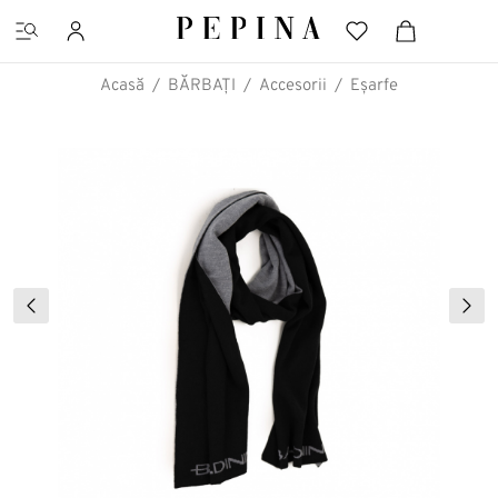
Acasă
BĂRBAȚI
Accesorii
Eșarfe
CĂUTĂRI FAVORITE
Pantofi cu platformă
Ghete