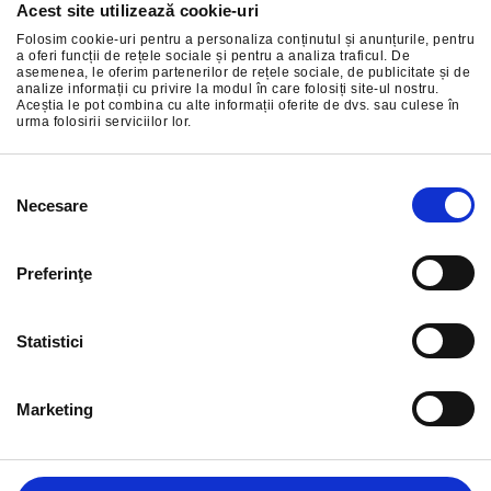
Acest site utilizează cookie-uri
Abonați-vă la cele mai bune oferte ale noastre
Folosim cookie-uri pentru a personaliza conținutul și anunțurile, pentru
a oferi funcții de rețele sociale și pentru a analiza traficul. De
asemenea, le oferim partenerilor de rețele sociale, de publicitate și de
analize informații cu privire la modul în care folosiți site-ul nostru.
Aceștia le pot combina cu alte informații oferite de dvs. sau culese în
urma folosirii serviciilor lor.
ÎNSCRIERE
Selecția
Necesare
consimțământului
Preferinţe
Statistici
Marketing
INFORMAȚIE