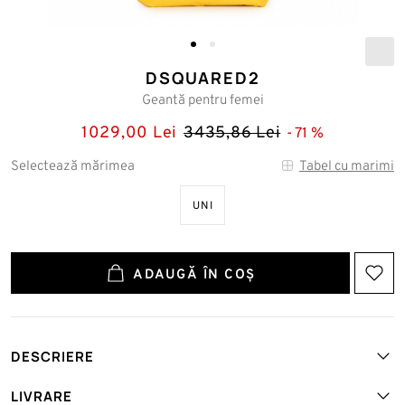
DSQUARED2
Geantă pentru femei
1029,00 Lei
3435,86 Lei
71
Selectează mărimea
Tabel cu marimi
UNI
ADAUGĂ ÎN COȘ
DESCRIERE
Art. №: DSQ-SPW0085GTEX-F-BAG-GIALLO
LIVRARE