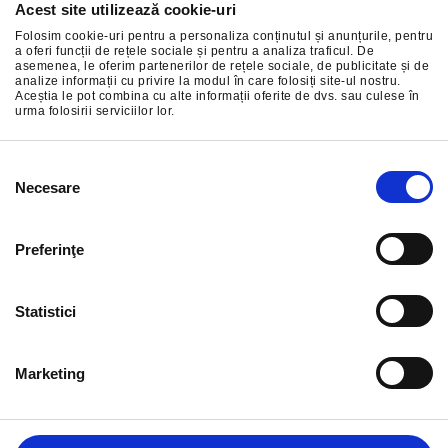
Acest site utilizează cookie-uri
Abonați-vă la cele mai bune oferte ale noastre
Folosim cookie-uri pentru a personaliza conținutul și anunțurile, pentru
a oferi funcții de rețele sociale și pentru a analiza traficul. De
asemenea, le oferim partenerilor de rețele sociale, de publicitate și de
analize informații cu privire la modul în care folosiți site-ul nostru.
Aceștia le pot combina cu alte informații oferite de dvs. sau culese în
urma folosirii serviciilor lor.
ÎNSCRIERE
Selecția
Necesare
consimțământului
Preferinţe
Statistici
Marketing
INFORMAȚIE