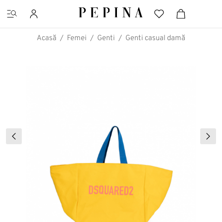
Acasă
Femei
Genti
Genti casual damă
CĂUTĂRI FAVORITE
Pantofi cu platformă
Ghete