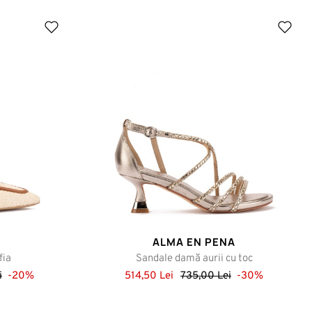
- Schimbare de unui produs similar;
- O restituire;
ALMA EN PENA
fia
Sandale damă aurii cu toc
i
-20%
514,50 Lei
735,00 Lei
-30%