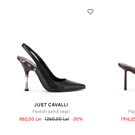
JUST CAVALLI
Pantofi damă negri
Pap
882,00 Lei
1260,00 Lei
-30%
1916,2