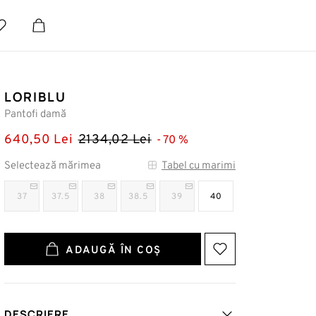
LORIBLU
Pantofi damă
640,50 Lei
2134,02 Lei
70
Selectează mărimea
Tabel cu marimi
37
37.5
38
38.5
39
40
ADAUGĂ ÎN COȘ
DESCRIERE