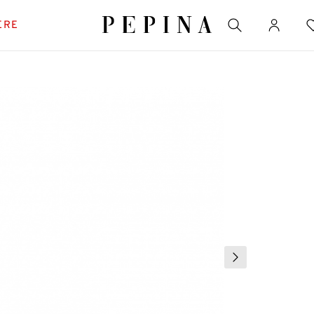
ERE
ĂRI FAVORITE
fi cu platformă
e