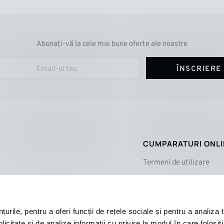
Abonați-vă la cele mai bune oferte ale noastre
ÎNSCRIERE
CUMPARATURI ONL
Termeni de utilizare
Politica de confidențiali
Cum cumpăr?
Plată și livrare
rile, pentru a oferi funcții de rețele sociale și pentru a analiza t
citate și de analize informații cu privire la modul în care folosiți 