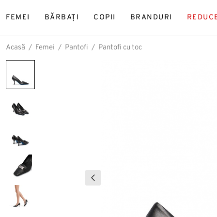
FEMEI
BĂRBAȚI
COPII
BRANDURI
REDUC
Acasă
Femei
Pantofi
Pantofi cu toc
CĂUT
Panto
Ghet