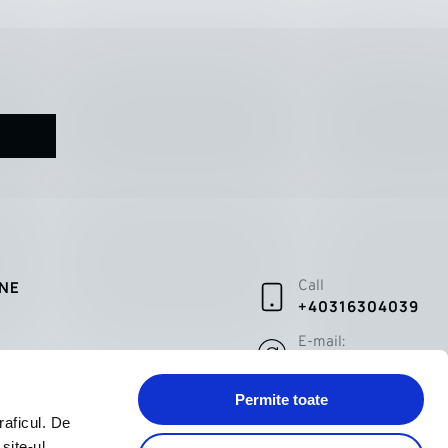
INE
Call
+40316304039
E-mail:
tate
sales@pepina.ro
Permite toate
raficul. De
site-ul