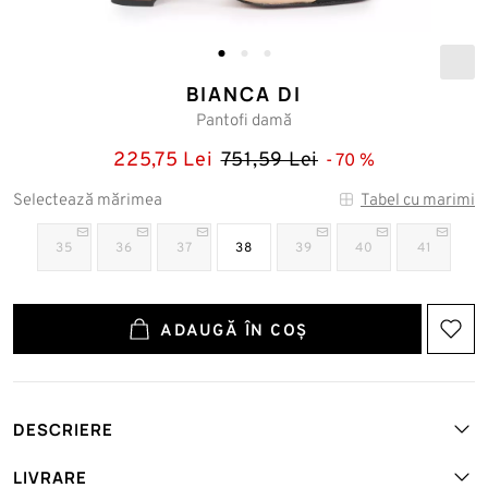
BIANCA DI
Pantofi damă
225,75 Lei
751,59 Lei
70
Selectează mărimea
Tabel cu marimi
35
36
37
38
39
40
41
ADAUGĂ ÎN COȘ
DESCRIERE
Art. №: BD-N850NBNKOJ-F-SHO-BEIGE
LIVRARE