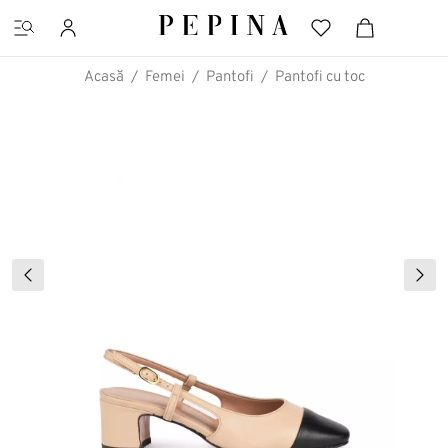
Acasă
Femei
Pantofi
Pantofi cu toc
CĂUTĂRI FAVORITE
Pantofi cu platformă
Ghete