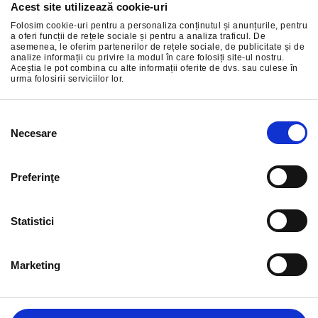
Acest site utilizează cookie-uri
Abonați-vă la cele mai bune oferte ale noastre
Folosim cookie-uri pentru a personaliza conținutul și anunțurile, pentru
a oferi funcții de rețele sociale și pentru a analiza traficul. De
asemenea, le oferim partenerilor de rețele sociale, de publicitate și de
analize informații cu privire la modul în care folosiți site-ul nostru.
Aceștia le pot combina cu alte informații oferite de dvs. sau culese în
urma folosirii serviciilor lor.
ÎNSCRIERE
Selecția
Necesare
consimțământului
Preferinţe
Statistici
Marketing
INFORMAȚIE