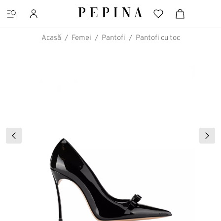
Acasă
Femei
Pantofi
Pantofi cu toc
CĂUTĂRI FAVORITE
Pantofi cu platformă
Ghete