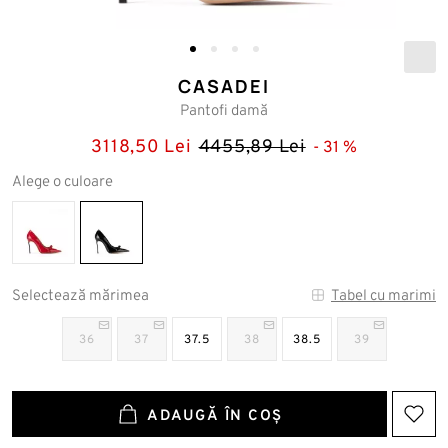
CASADEI
Pantofi damă
3118,50 Lei
4455,89 Lei
31
Alege o culoare
Selectează mărimea
Tabel cu marimi
36
37
37.5
38
38.5
39
ADAUGĂ ÎN COȘ