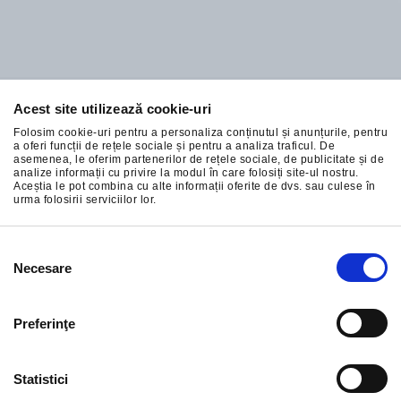
Acest site utilizează cookie-uri
Abonați-vă la cele mai bune oferte ale noastre
Folosim cookie-uri pentru a personaliza conținutul și anunțurile, pentru
a oferi funcții de rețele sociale și pentru a analiza traficul. De
asemenea, le oferim partenerilor de rețele sociale, de publicitate și de
analize informații cu privire la modul în care folosiți site-ul nostru.
Aceștia le pot combina cu alte informații oferite de dvs. sau culese în
urma folosirii serviciilor lor.
ÎNSCRIERE
Selecția
Necesare
consimțământului
Preferinţe
Statistici