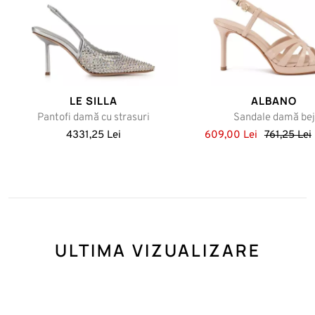
- Schimbarea produsului cu unul nou;
- Schimbare de unui produs similar;
- O restituire;
LE SILLA
ALBANO
Pantofi damă cu strasuri
Sandale damă bej
4331,25 Lei
609,00 Lei
761,25 Lei
ULTIMA VIZUALIZARE