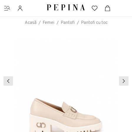
Acasă
Femei
Pantofi
Pantofi cu toc
CĂUTĂRI FAVORITE
Pantofi cu platformă
Ghete