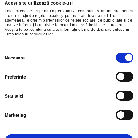
Acest site utilizează cookie-uri
Abonați-vă la cele mai bune oferte ale noastre
Folosim cookie-uri pentru a personaliza conținutul și anunțurile, pentru
a oferi funcții de rețele sociale și pentru a analiza traficul. De
asemenea, le oferim partenerilor de rețele sociale, de publicitate și de
analize informații cu privire la modul în care folosiți site-ul nostru.
Aceștia le pot combina cu alte informații oferite de dvs. sau culese în
urma folosirii serviciilor lor.
ÎNSCRIERE
Selecția
Necesare
consimțământului
Preferinţe
Statistici
Marketing
INFORMAȚIE