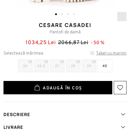
CESARE CASADEI
Pantofi de damă
1034,25 Lei
2066,87 Lei
50
Selectează mărimea
Tabel cu marimi
36
36.5
37
38
39
40
ADAUGĂ ÎN COȘ
DESCRIERE
Art. №: CESCAS-35608AKOJ-F-SHO-AVORIO
LIVRARE