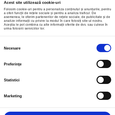
Acest site utilizează cookie-uri
Abonați-vă la cele mai bune oferte ale noastre
Folosim cookie-uri pentru a personaliza conținutul și anunțurile, pentru
a oferi funcții de rețele sociale și pentru a analiza traficul. De
asemenea, le oferim partenerilor de rețele sociale, de publicitate și de
analize informații cu privire la modul în care folosiți site-ul nostru.
Aceștia le pot combina cu alte informații oferite de dvs. sau culese în
urma folosirii serviciilor lor.
ÎNSCRIERE
Selecția
Necesare
consimțământului
Preferinţe
Statistici
Marketing
INFORMAȚIE