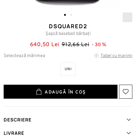
DSQUARED2
Șapcă baseball bărbați
640,50 Lei
912,66 Lei
30
Selectează mărimea
Tabel cu marimi
UNI
ADAUGĂ ÎN COȘ
DESCRIERE
Art. №: DSQ-BCM0806NTEX-M-ACC-NERO
LIVRARE