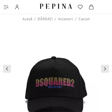
Acasă
BĂRBAȚI
Accesorii
Caciuli
CĂUTĂRI FAVORITE
Pantofi cu platformă
Ghete