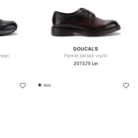
DOUCAL'S
negri
Pantofi bărbați vișinii
2073,75 Lei
NOU