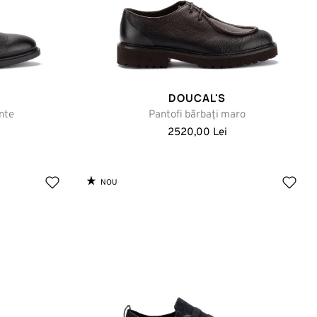
DOUCAL'S
nte
Pantofi bărbați maro
2520,00 Lei
NOU