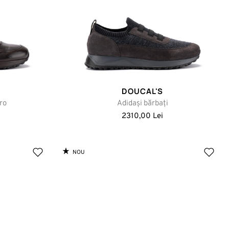
DOUCAL'S
ro
Adidași bărbați
2310,00 Lei
NOU