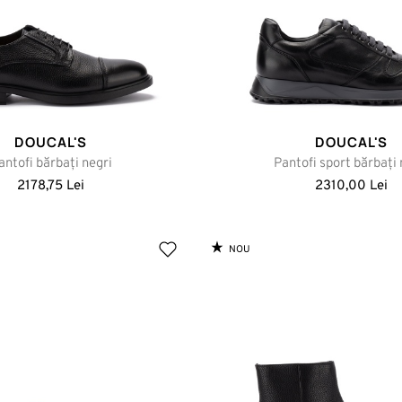
DOUCAL'S
DOUCAL'S
antofi bărbați negri
Pantofi sport bărbați 
2178,75 Lei
2310,00 Lei
NOU