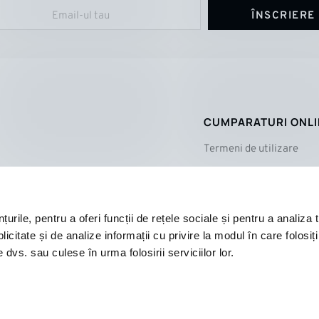
ÎNSCRIERE
CUMPARATURI ONL
Termeni de utilizare
Politica de confidențiali
Cum cumpăr?
Plată și livrare
rile, pentru a oferi funcții de rețele sociale și pentru a analiza t
citate și de analize informații cu privire la modul în care folosiți 
Reclamații și retururi
 dvs. sau culese în urma folosirii serviciilor lor.