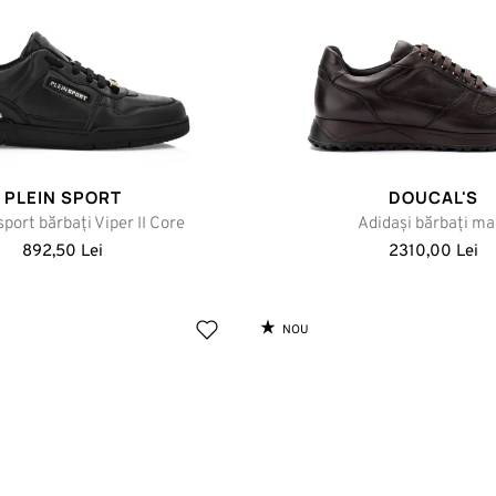
PLEIN SPORT
DOUCAL'S
sport bărbați Viper II Core
Adidași bărbați ma
892,50 Lei
2310,00 Lei
NOU