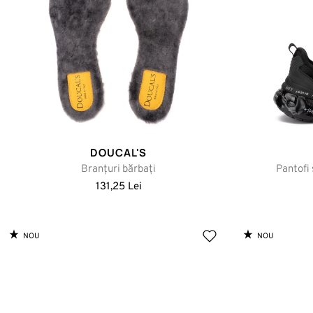
DOUCAL'S
Branțuri bărbați
Pantofi 
131,25 Lei
NOU
NOU