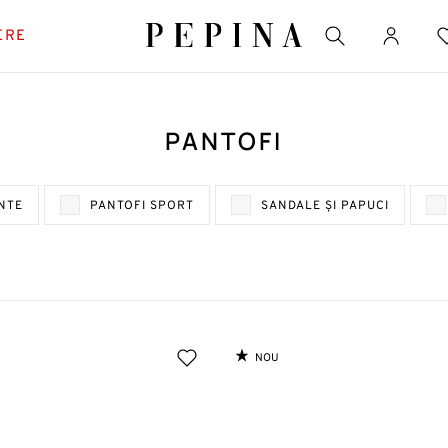
ERE
PANTOFI
ĂRI FAVORITE
NTE
PANTOFI SPORT
SANDALE ȘI PAPUCI
fi cu platformă
e
NOU