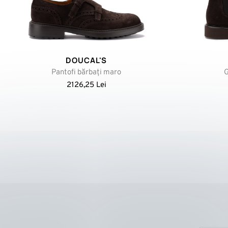
DOUCAL'S
Pantofi bărbați maro
G
2126,25 Lei