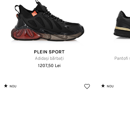
PLEIN SPORT
Adidași bărbați
Pantofi 
1207,50 Lei
NOU
NOU