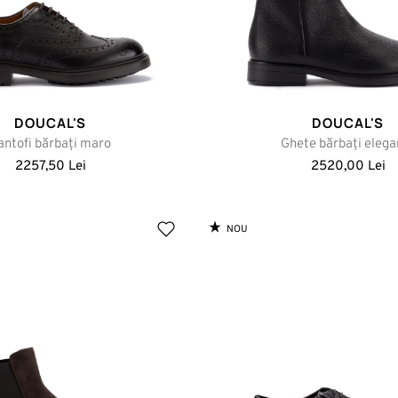
DOUCAL'S
DOUCAL'S
antofi bărbați maro
Ghete bărbați elega
2257,50 Lei
2520,00 Lei
NOU