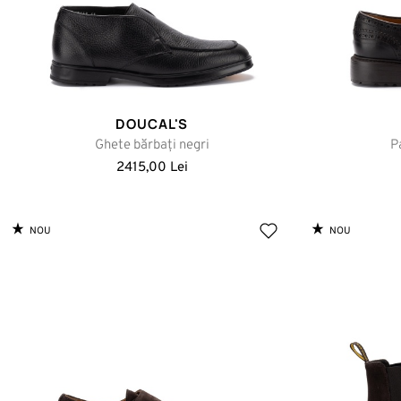
DOUCAL'S
Ghete bărbați negri
P
2415,00 Lei
NOU
NOU