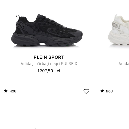
PLEIN SPORT
Adidași bărbați negri PULSE X
Adida
1207,50 Lei
NOU
NOU