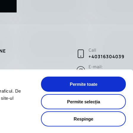
INE
Call
+40316304039
E-mail:
tate
sales@pepina.ro
Permite toate
raficul. De
site-ul
Permite selecția
Respinge