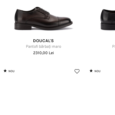
DOUCAL'S
Pantofi bărbați maro
P
2310,00 Lei
NOU
NOU