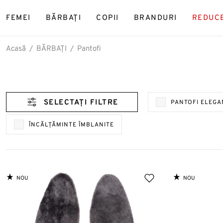
FEMEI
BĂRBAȚI
COPII
BRANDURI
REDUC
Acasă
BĂRBAȚI
Pantofi
CĂUT
SELECTAȚI FILTRE
PANTOFI ELEGA
Panto
Ghet
ÎNCĂLŢĂMINTE ÎMBLANITЕ
NOU
NOU