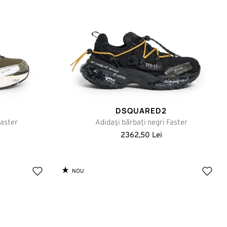
DSQUARED2
Faster
Adidași bărbați negri Faster
2362,50 Lei
NOU