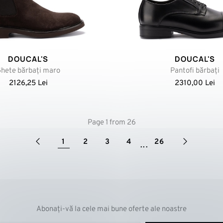
DOUCAL'S
DOUCAL'S
hete bărbați maro
Pantofi bărbați
2126,25 Lei
2310,00 Lei
Page 1 from 26
1
2
3
4
26
...
Abonați-vă la cele mai bune oferte ale noastre