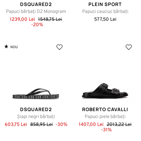
DSQUARED2
PLEIN SPORT
Papuci bărbați D2 Monogram
Papuci cauciuc bărbaţi
1239,00 Lei
1548,75 Lei
577,50 Lei
-20%
NOU
DSQUARED2
ROBERTO CAVALLI
Șlapi negri bărbați
Papuci piele bărbați
603,75 Lei
858,95 Lei
-30%
1407,00 Lei
2013,22 Lei
-31%