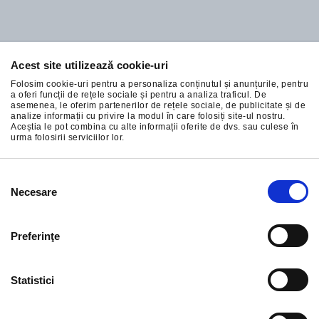
Acest site utilizează cookie-uri
Abonați-vă la cele mai bune oferte ale noastre
Folosim cookie-uri pentru a personaliza conținutul și anunțurile, pentru
a oferi funcții de rețele sociale și pentru a analiza traficul. De
asemenea, le oferim partenerilor de rețele sociale, de publicitate și de
analize informații cu privire la modul în care folosiți site-ul nostru.
Aceștia le pot combina cu alte informații oferite de dvs. sau culese în
urma folosirii serviciilor lor.
ÎNSCRIERE
Selecția
Necesare
consimțământului
Preferinţe
Statistici