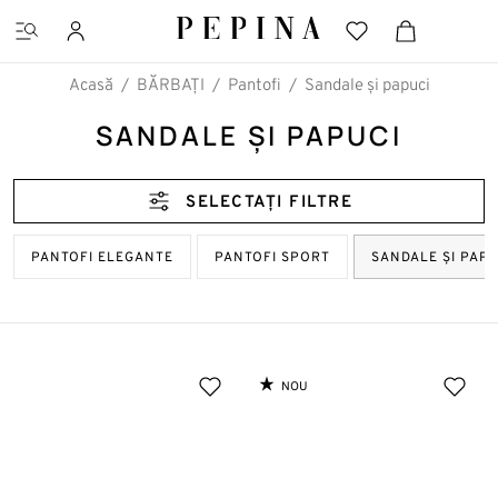
Acasă
BĂRBAȚI
Pantofi
Sandale și papuci
SANDALE ȘI PAPUCI
CĂUTĂRI FAVORITE
SELECTAȚI FILTRE
Pantofi cu platformă
PANTOFI ELEGANTE
PANTOFI SPORT
SANDALE ȘI PAPU
Ghete
NOU