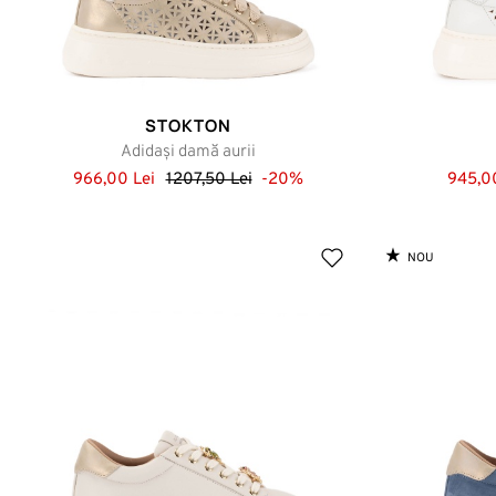
STOKTON
Adidași damă aurii
966,00 Lei
1207,50 Lei
-20%
945,00
NOU