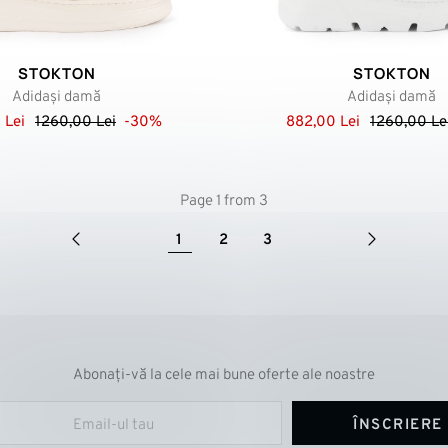
STOKTON
STOKTON
Adidași damă
Adidași damă
 Lei
1260,00 Lei
-30%
882,00 Lei
1260,00 Le
Page 1 from 3
1
2
3
Abonați-vă la cele mai bune oferte ale noastre
ÎNSCRIERE