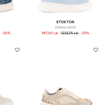
STOKTON
Adidași damă
-20%
987,00 Lei
1233,75 Lei
-20%