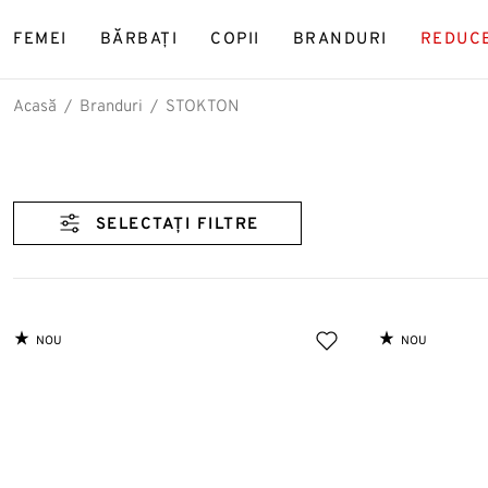
FEMEI
BĂRBAȚI
COPII
BRANDURI
REDUC
Acasă
Branduri
STOKTON
CĂUT
SELECTAȚI FILTRE
Panto
Ghet
NOU
NOU