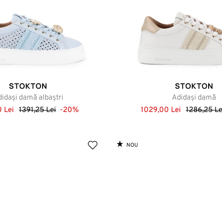
STOKTON
STOKTON
idași damă albaștri
Adidași damă
0 Lei
1391,25 Lei
-20%
1029,00 Lei
1286,25 Le
NOU