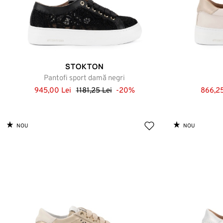
STOKTON
Pantofi sport damă negri
945,00 Lei
1181,25 Lei
-20%
866,25
NOU
NOU