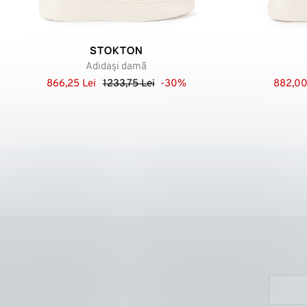
STOKTON
Adidași damă
866,25 Lei
1233,75 Lei
-30%
882,00