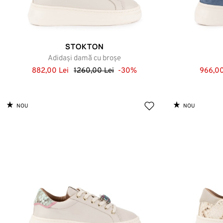
STOKTON
Adidași damă cu broșe
882,00 Lei
1260,00 Lei
-30%
966,00
NOU
NOU