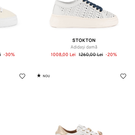
STOKTON
Adidași damă
i
-30%
1008,00 Lei
1260,00 Lei
-20%
NOU