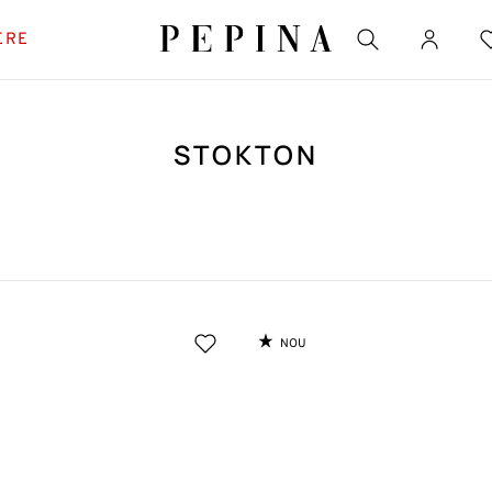
ERE
STOKTON
ĂRI FAVORITE
fi cu platformă
e
NOU