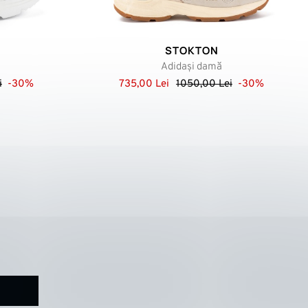
STOKTON
Adidași damă
i
-30%
735,00 Lei
1050,00 Lei
-30%