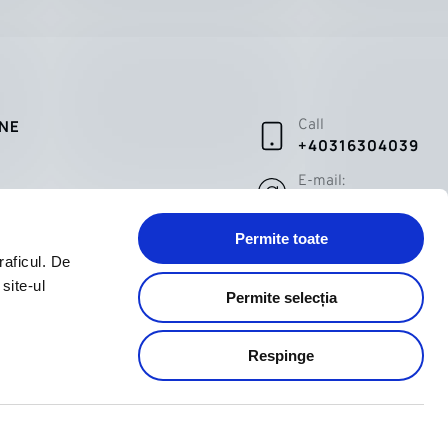
INE
Call
+40316304039
E-mail:
tate
sales@pepina.ro
Permite toate
raficul. De
site-ul
Permite selecția
Respinge
Web design by
RIZN