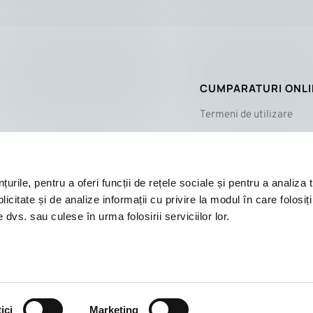
CUMPARATURI ONL
Termeni de utilizare
Politica de confidențiali
Cum cumpăr?
Plată și livrare
rile, pentru a oferi funcții de rețele sociale și pentru a analiza t
citate și de analize informații cu privire la modul în care folosiți 
Reclamații și retururi
 dvs. sau culese în urma folosirii serviciilor lor.
ici
Marketing