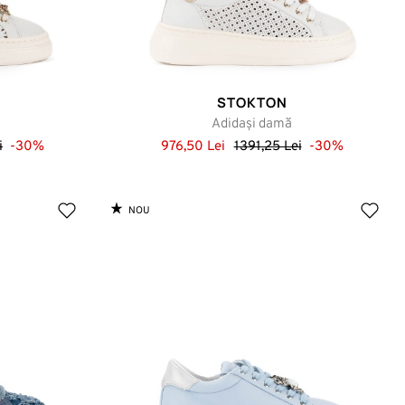
STOKTON
Adidași damă
i
-30%
976,50 Lei
1391,25 Lei
-30%
NOU