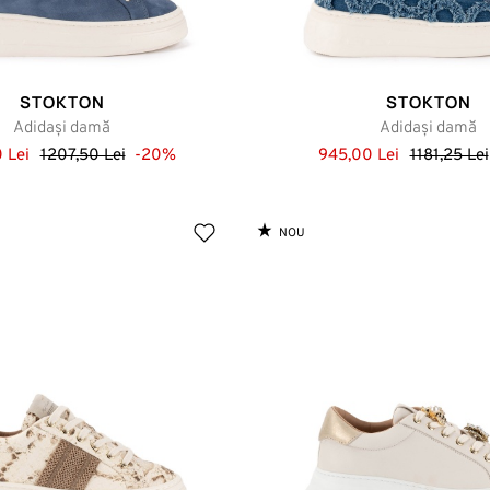
STOKTON
STOKTON
Adidași damă
Adidași damă
 Lei
1207,50 Lei
-20%
945,00 Lei
1181,25 Lei
NOU