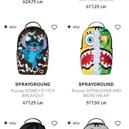
624,75 Lei
677,25 Lei
NOU
NOU
SPRAYGROUND
SPRAYGROUND
Rucsac DISNEY STITCH
Rucsac SPONGEBOB AND
BREAKOUT
MONEYBEAR
677,25 Lei
577,50 Lei
NOU
NOU