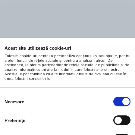
Acest site utilizează cookie-uri
Abonați-vă la cele mai bune oferte ale noastre
Folosim cookie-uri pentru a personaliza conținutul și anunțurile, pentru
a oferi funcții de rețele sociale și pentru a analiza traficul. De
asemenea, le oferim partenerilor de rețele sociale, de publicitate și de
analize informații cu privire la modul în care folosiți site-ul nostru.
Aceștia le pot combina cu alte informații oferite de dvs. sau culese în
urma folosirii serviciilor lor.
ÎNSCRIERE
Selecția
Necesare
consimțământului
Preferinţe