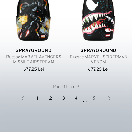
SPRAYGROUND
SPRAYGROUND
Rucsac MARVEL AVENGERS
Rucsac MARVEL SPIDERMAN
MISSILE AIRSTREAM
VENOM
677,25 Lei
677,25 Lei
Page 1 from 9
1
2
3
4
9
...