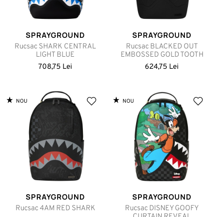
SPRAYGROUND
SPRAYGROUND
Rucsac SHARK CENTRAL
Rucsac BLACKED OUT
LIGHT BLUE
EMBOSSED GOLD TOOTH
708,75 Lei
624,75 Lei
NOU
NOU
SPRAYGROUND
SPRAYGROUND
Rucsac 4AM RED SHARK
Rucsac DISNEY GOOFY
CURTAIN REVEAL