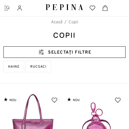
Acasă
Copii
COPII
CĂUTĂRI FAVORITE
SELECTAȚI FILTRE
Pantofi cu platformă
HAINE
RUCSACI
Ghete
NOU
NOU