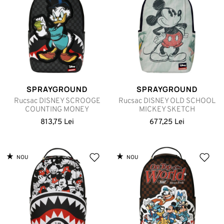
SPRAYGROUND
SPRAYGROUND
Rucsac DISNEY SCROOGE
Rucsac DISNEY OLD SCHOOL
COUNTING MONEY
MICKEY SKETCH
813,75 Lei
677,25 Lei
NOU
NOU