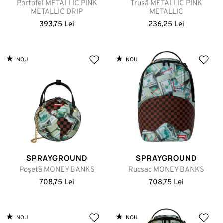
Portofel METALLIC PINK
Trusă METALLIC PINK
METALLIC DRIP
METALLIC
393,75 Lei
236,25 Lei
NOU
NOU
SPRAYGROUND
SPRAYGROUND
Poșetă MONEY BANKS
Rucsac MONEY BANKS
708,75 Lei
708,75 Lei
NOU
NOU