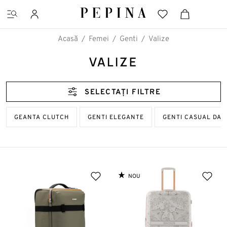
Acasă
Femei
Genti
Valize
VALIZE
CĂUTĂRI FAVORITE
SELECTAȚI FILTRE
Pantofi cu platformă
GEANTA CLUTCH
GENTI ELEGANTE
GENTI CASUAL DA
Ghete
NOU